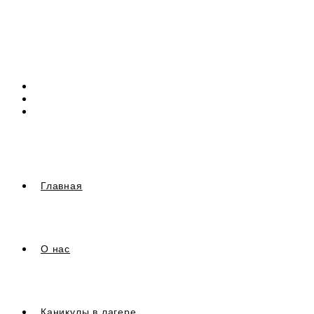
Перейти
к
содержимому
Главная
О нас
Каникулы в лагере