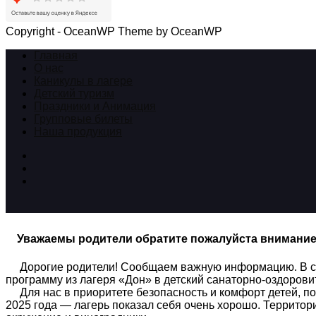
Copyright - OceanWP Theme by OceanWP
Главная
О нас
Каникулы в лагере
Детский туризм
Праздники и Анимация
Групповые билеты
Наша продукция
Уважаемы родители обратите пожалуйста внимани
Дорогие родители! Сообщаем важную информацию. В связ
программу из лагеря «Дон» в детский санаторно-оздоров
Для нас в приоритете безопасность и комфорт детей, по
2025 года — лагерь показал себя очень хорошо. Территори