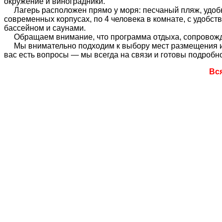
окружение и виноградники.
Лагерь расположен прямо у моря: песчаный пляж, удобны
современных корпусах, по 4 человека в комнате, с удобс
бассейном и саунами.
Обращаем внимание, что программа отдыха, сопровожден
Мы внимательно подходим к выбору мест размещения и у
вас есть вопросы — мы всегда на связи и готовы подробно
Вс