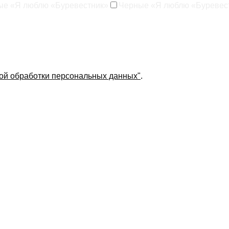
ые «Я люблю «Буревестник»
Черные «Я люблю «Буревес
ой обработки персональных данных"
.