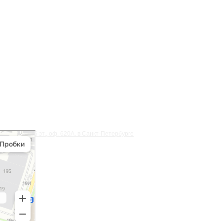
ый остров», 6 эт., оф. 620А. в Санкт‑Петербурге