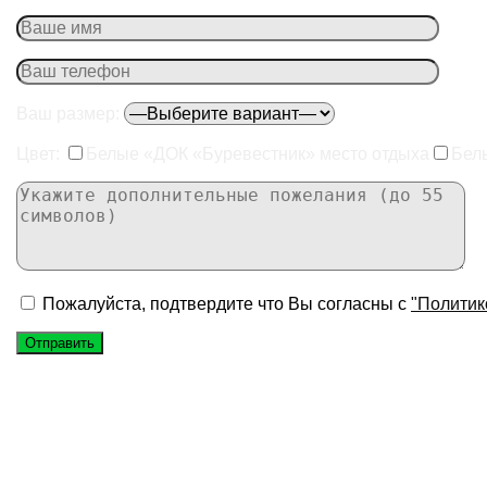
Ваш размер:
Цвет:
Белые «ДОК «Буревестник» место отдыха
Бел
Пожалуйста, подтвердите что Вы согласны с
"Политик