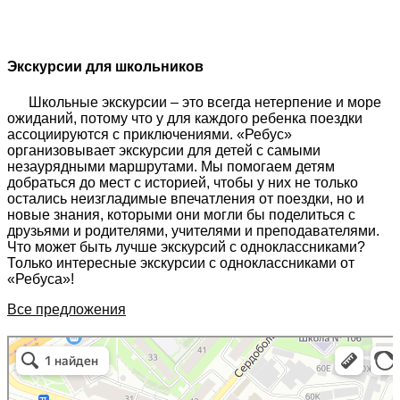
Экскурсии для школьников
Школьные экскурсии – это всегда нетерпение и море
ожиданий, потому что у для каждого ребенка поездки
ассоциируются с приключениями.
«Ребус»
организовывает экскурсии для детей с самыми
незаурядными маршрутами. Мы помогаем детям
добраться до мест с историей, чтобы у них не только
остались неизгладимые впечатления от поездки, но и
новые знания, которыми они могли бы поделиться с
друзьями и родителями, учителями и преподавателями.
Что может быть лучше экскурсий с одноклассниками?
Только интересные экскурсии с одноклассниками
от
«Ребуса»
!
Все предложения
197342, г. Санкт-Петербург, Сердобольская ул., д. 64 к. 1, Бизнес центр
Санкт‑Петербург
«Белый остров», 6 эт., оф. 620А. в Санкт‑Петербурге