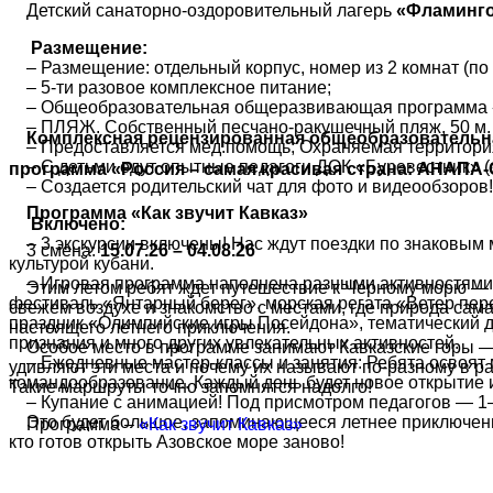
Детский санаторно-оздоровительный лагерь
«Фламинго
Размещение:
– Размещение: отдельный корпус, номер из 2 комнат (по 3
– 5-ти разовое комплексное питание;
– Общеобразовательная общеразвивающая программа 
– ПЛЯЖ. Собственный песчано-ракушечный пляж, 50 м. 
Комплексная рецензированная общеобразовательн
– Предоставляется мед.помощь; Охраняемая территори
– С детьми едут опытные педагоги ДОК «Буревестник» (
программа «Россия – самая красивая страна: АНАПА-
– Создается родительский чат для фото и видеообзоров!
Программа «Как звучит Кавказ»
Включено:
–
3 экскурсии включены! Нас ждут поездки по знаковым
3 смена:
15.07.26 – 04.08.26
культурой кубани.
–
Игровая программа наполнена разными активностями: 
Этим летом ребят ждет путешествие к Черному морю — ж
фестиваль «Янтарный берег», морская регата «Ветер пере
свежем воздухе и знакомство с местами, где природа са
праздник «Олимпийские игры Посейдона», тематический д
настоящего летнего приключения.
признания и много других увлекательных активностей.
Особое место в программе занимают Кавказские горы —
–
Ежедневные мастер-классы и занятия: Ребята освоят 
удивляют эти места и почему их называют по-разному в р
командообразование. Каждый день будет новое открытие и
Такие маршруты точно запомнятся надолго!
–
Купание с анимацией! Под присмотром педагогов — 1–
Это будет большое, запоминающееся летнее приключени
Программа –
«Как звучит Кавказ»
кто готов открыть Азовское море заново!