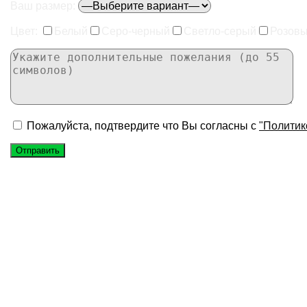
Ваш размер:
Цвет:
Белый
Серо-черный
Светло-серый
Розов
Пожалуйста, подтвердите что Вы согласны с
"Политик