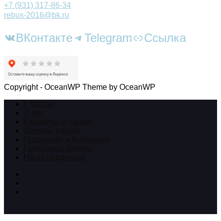
+7 (931) 317-86-34
rebus-2016@bk.ru
ВКонтакте
Telegram
Ссылка
Copyright - OceanWP Theme by OceanWP
Главная
О нас
Каникулы в лагере
Детский туризм
Праздники и Анимация
Групповые билеты
Наша продукция