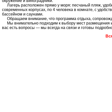
окружение и виноградники.
Лагерь расположен прямо у моря: песчаный пляж, удобны
современных корпусах, по 4 человека в комнате, с удобс
бассейном и саунами.
Обращаем внимание, что программа отдыха, сопровожден
Мы внимательно подходим к выбору мест размещения и у
вас есть вопросы — мы всегда на связи и готовы подробно
Вс