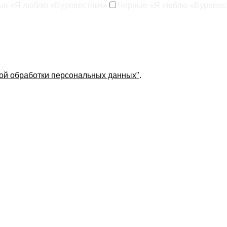
ые «Я люблю «Буревестник»
Черные «Я люблю «Буревес
ой обработки персональных данных"
.