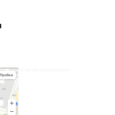
я
ый остров», 6 эт., оф. 620А. в Санкт‑Петербурге