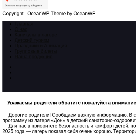
Copyright - OceanWP Theme by OceanWP
Главная
О нас
Каникулы в лагере
Детский туризм
Праздники и Анимация
Групповые билеты
Наша продукция
Уважаемы родители обратите пожалуйста внимани
Дорогие родители! Сообщаем важную информацию. В связ
программу из лагеря «Дон» в детский санаторно-оздоров
Для нас в приоритете безопасность и комфорт детей, по
2025 года — лагерь показал себя очень хорошо. Территори