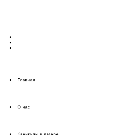
Перейти
к
содержимому
Главная
О нас
Каникулы в лагере