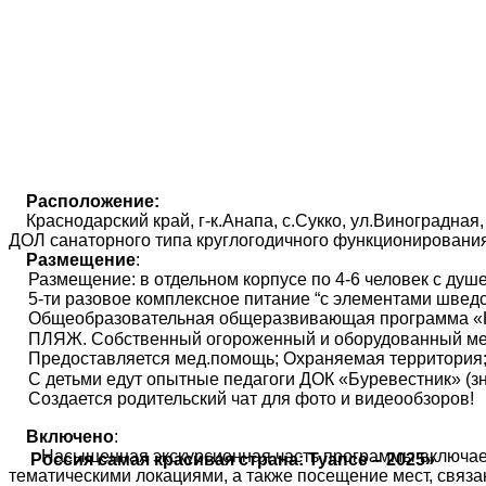
Расположение:
Краснодарский край, г-к.Анапа, с.Сукко, ул.Виноградная,
ДОЛ санаторного типа круглогодичного функционирова
Размещение
:
Размещение: в отдельном корпусе по 4-6 человек с душе
5-ти разовое комплексное питание “с элементами шведс
Общеобразовательная общеразвивающая программа «Ка
ПЛЯЖ. Собственный огороженный и оборудованный мелк
Предоставляется мед.помощь; Охраняемая территория
С детьми едут опытные педагоги ДОК «Буревестник» (з
Создается родительский чат для фото и видеообзоров!
Включено
:
Насыщенная экскурсионная часть программы включает
Россия самая красивая страна: Туапсе – 2025»
тематическими локациями, а также посещение мест, связ