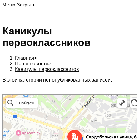
Меню
Закрыть
Каникулы
первоклассников
Главная
>
Наши новости
>
Каникулы первоклассников
В этой категории нет опубликованных записей.
197342, г. Санкт-Петербург, Сердобольская ул., д. 64 к. 1, Бизнес центр
Санкт‑Петербург
«Белый остров», 6 эт., оф. 620А. в Санкт‑Петербурге