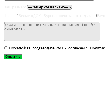
Ваш размер:
Цвет:
Белые «ДОК «Буревестник» место отдыха
Бел
Пожалуйста, подтвердите что Вы согласны с
"Политик