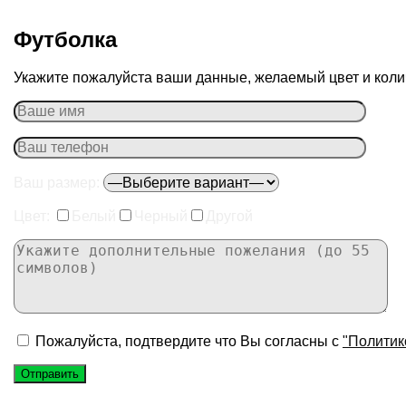
Футболка
Укажите пожалуйста ваши данные, желаемый цвет и колич
Ваш размер:
Цвет:
Белый
Черный
Другой
Пожалуйста, подтвердите что Вы согласны с
"Политик