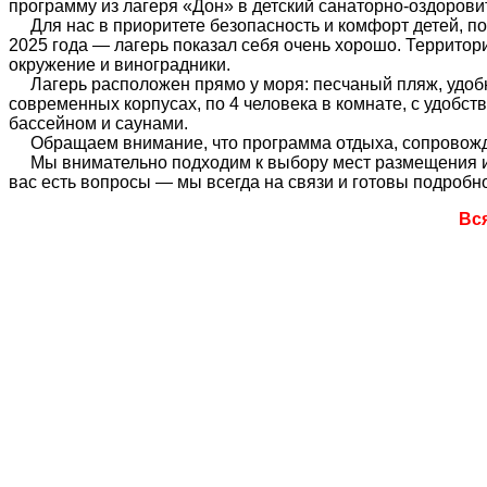
программу из лагеря «Дон» в детский санаторно-оздоров
Для нас в приоритете безопасность и комфорт детей, по
2025 года — лагерь показал себя очень хорошо. Территори
окружение и виноградники.
Лагерь расположен прямо у моря: песчаный пляж, удобны
современных корпусах, по 4 человека в комнате, с удобс
бассейном и саунами.
Обращаем внимание, что программа отдыха, сопровожден
Мы внимательно подходим к выбору мест размещения и у
вас есть вопросы — мы всегда на связи и готовы подробно
Вс