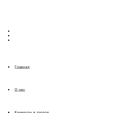
Перейти
к
содержимому
Главная
О нас
Каникулы в лагере