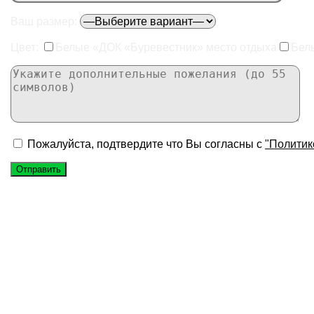
Ваш размер:
Цвет:
Белые «ДОК «Буревестник» место отдыха
Бел
Пожалуйста, подтвердите что Вы согласны с
"Политик