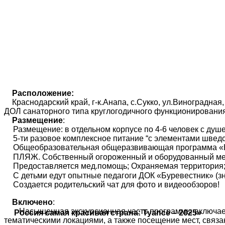
Расположение:
Краснодарский край, г-к.Анапа, с.Сукко, ул.Виноградная,
ДОЛ санаторного типа круглогодичного функционирова
Размещение
:
Размещение: в отдельном корпусе по 4-6 человек с душе
5-ти разовое комплексное питание “с элементами шведс
Общеобразовательная общеразвивающая программа «Ка
ПЛЯЖ. Собственный огороженный и оборудованный мелк
Предоставляется мед.помощь; Охраняемая территория
С детьми едут опытные педагоги ДОК «Буревестник» (з
Создается родительский чат для фото и видеообзоров!
Включено
:
Насыщенная экскурсионная часть программы включает
Россия самая красивая страна: Туапсе – 2025»
тематическими локациями, а также посещение мест, связ