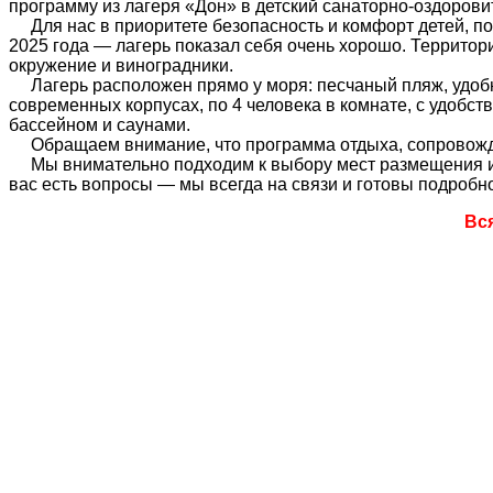
программу из лагеря «Дон» в детский санаторно-оздоров
Для нас в приоритете безопасность и комфорт детей, по
2025 года — лагерь показал себя очень хорошо. Территори
окружение и виноградники.
Лагерь расположен прямо у моря: песчаный пляж, удобны
современных корпусах, по 4 человека в комнате, с удобс
бассейном и саунами.
Обращаем внимание, что программа отдыха, сопровожден
Мы внимательно подходим к выбору мест размещения и у
вас есть вопросы — мы всегда на связи и готовы подробно
Вс