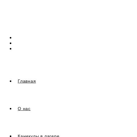
Перейти
к
содержимому
Главная
О нас
Каникулы в лагере