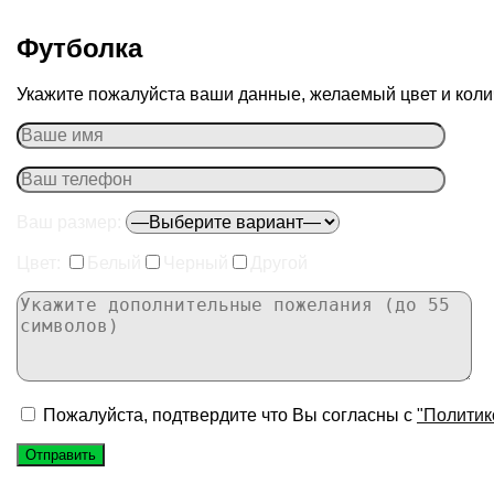
Футболка
Укажите пожалуйста ваши данные, желаемый цвет и колич
Ваш размер:
Цвет:
Белый
Черный
Другой
Пожалуйста, подтвердите что Вы согласны с
"Политик