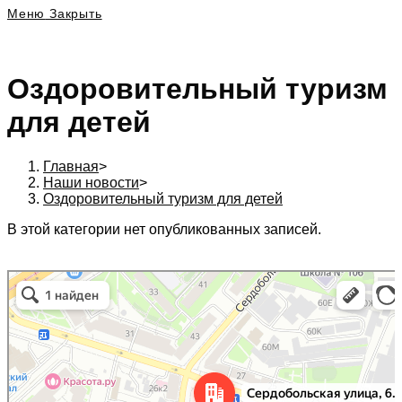
Меню
Закрыть
Оздоровительный туризм
для детей
Главная
>
Наши новости
>
Оздоровительный туризм для детей
В этой категории нет опубликованных записей.
197342, г. Санкт-Петербург, Сердобольская ул., д. 64 к. 1, Бизнес центр
Санкт‑Петербург
«Белый остров», 6 эт., оф. 620А. в Санкт‑Петербурге