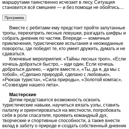
маршрутами таинственно исчезает в лесу. Ситуация
становится всё смешнее — и без помощи не обойтись…
Программа
Вместе с ребятами ему предстоит пройти запутанные
тропы, перехитрить лесные ловушки, разгадать шифры и
собрать дневник по частям. Впереди — комичные
приключения, туристические испытания и неожиданные
повороты, где победят те, кто умеет дружить, думать и не
сдаваться.
Ключевые мероприятия: «Тайны лесных троп», «Если
хочешь добраться быстро, – иди один. Если хочешь
добраться далеко, – идите вместе.», «Ты, да я, да мы с
тобой», «Сделано природой, сделано с любовью»,
«Рюкзак туриста», «Сила природы», «Золотой компас»,
«Созвездие нашего лета».
Мастерские
Детям представится возможность освоить
туристические навыки, научиться вязать узлы, ставить
палатку и ориентироваться на местности, попробовать
себя в роли спасателя, проявить командный дух,
творческие и спортивные способности, а также внести
вклад в заботу о природе и создать собственный дневник