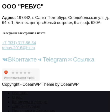
ООО "РЕБУС"
Адрес:
197342, г. Санкт-Петербург, Сердобольская ул., д.
64 к. 1, Бизнес центр «Белый остров», 6 эт., оф. 620А.
Телефон и электронная почта
+7 (931) 317-86-34
rebus-2016@bk.ru
ВКонтакте
Telegram
Ссылка
Copyright - OceanWP Theme by OceanWP
Главная
О нас
Каникулы в лагере
Детский туризм
Праздники и Анимация